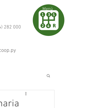
Menú
Menú
Menú
) 282 000
coop.py
naria