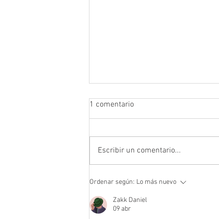
1 comentario
Escribir un comentario...
Se informa a los socios que el
Ordenar según:
Lo más nuevo
Padrón Electoral se encuentra
disponible para su consulta en
Zakk Daniel
09 abr
las oficinas de la Cooperativa